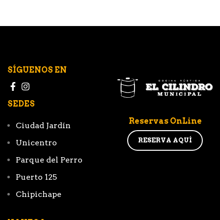
papa, tocineta y queso
gratinado) y champiñón
portobello
SÍGUENOS EN
SEDES
Reservas OnLine
Ciudad Jardín
RESERVA AQUÍ
Unicentro
Parque del Perro
Puerto 125
Chipichape