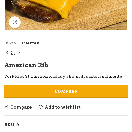
Click to enlarge
Inicio
Fuertes
American Rib
Pork Ribs St Luishorneadas y ahumadas artesanalmente
COMPRAR
Compare
Add to wishlist
SKU:
6