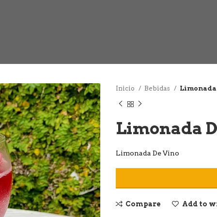
Inicio
Bebidas
Limonada
Limonada D
Limonada De Vino
Compare
Add to w