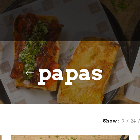
papas
Show
9
24