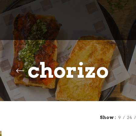
chorizo
Show
9
24