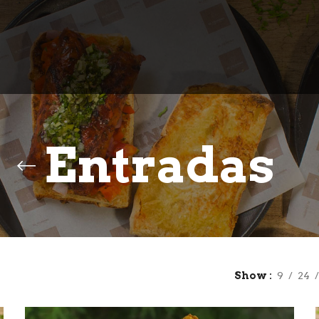
Entradas
Show
9
24